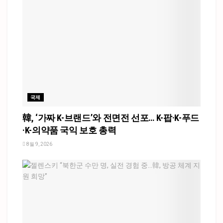
국제
韓, ‘가짜 K-브랜드’와 전면전 선포… K-팝·K-푸드
·K-의약품 국익 보호 총력
8월 9, 2026