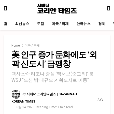
홈
최신뉴스
로컬
미국 / 국제
한국뉴스
경제
Home
미국 / 국제
美 인구 증가 둔화에도 ‘외
곽 신도시’ 급팽창
텍사스·애리조나 중심 ‘엑서브(준교외)’ 붐…
WSJ “도심 밖 대규모 계획도시로 이동”
by
서배너코리안타임즈 | SAVANNAH
A
A
KOREAN TIMES
5월 14, 2026
Reading Time: 1 min read