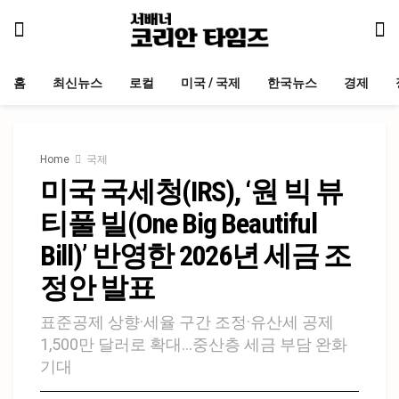
홈
최신뉴스
로컬
미국 / 국제
한국뉴스
경제
Home
국제
미국 국세청(IRS), ‘원 빅 뷰
티풀 빌(One Big Beautiful
Bill)’ 반영한 2026년 세금 조
정안 발표
표준공제 상향·세율 구간 조정·유산세 공제
1,500만 달러로 확대…중산층 세금 부담 완화
기대