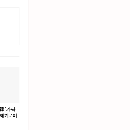
韓 ‘가짜
제기…”미
”