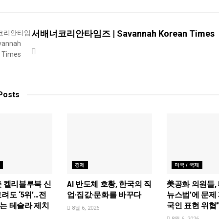
서배너코리안타임즈 | Savannah Korean Times
Posts
경제
미국 / 국제
美 켈리블루북 신
AI 반도체 호황, 한국의 직
美공화 의원들, 
려도 ‘5위’…전
업·집값·문화를 바꾸다
뉴스법’에 문제 
는 테슬라 제치
국인 표현 위협
8월 6, 2026
8월 6, 2026