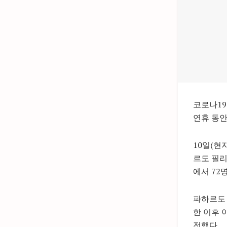
코로나19
연휴 동안
10일(현
르도 필리
에서 72
파하르도 
한 이후 
전했다.