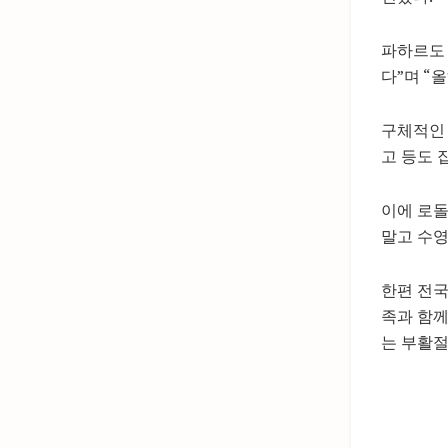
파하르도 
다”며 “
구체적인 
고 등도 
이에 로돌
말고 수영
한편 전국
족과 함께
는 부활절