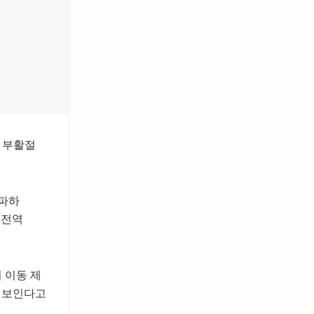
 부활절
 파하
 전역
 이동 제
로 보인다고