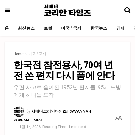
홈
최신뉴스
로컬
미국 / 국제
한국뉴스
경제
Home
미국 / 국제
한국전 참전용사, 70여 년
전 쓴 편지 다시 품에 안다
우편 사고로 흩어진 1952년 편지들, 95세 노병
에게 하나둘 도착
by
서배너코리안타임즈 | SAVANNAH
A
A
KOREAN TIMES
1월 14, 2026
Reading Time: 1 min read