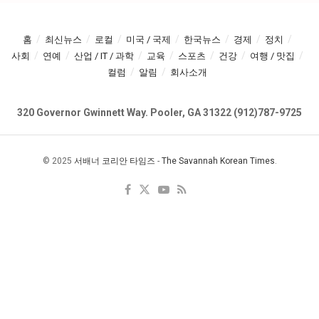
홈
최신뉴스
로컬
미국 / 국제
한국뉴스
경제
정치
사회
연예
산업 / IT / 과학
교육
스포츠
건강
여행 / 맛집
컬럼
알림
회사소개
320 Governor Gwinnett Way. Pooler, GA 31322 (912)787-9725
© 2025
서배너 코리안 타임즈
-
The Savannah Korean Times
.