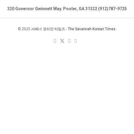
320 Governor Gwinnett Way. Pooler, GA 31322 (912)787-9725
© 2025
서배너 코리안 타임즈
-
The Savannah Korean Times
.