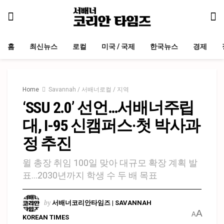
홈
최신뉴스
로컬
미국 / 국제
한국뉴스
경제
Home
Savannah / 서배너로컬 / 지역
‘SSU 2.0’ 선언…서배너주립
대, I-95 신캠퍼스·첫 박사과
정 추진
윌 총장 취임 100일 맞아 대규모 확장 계획 발
표…2030년까지 학생 수 두 배 목표
by
서배너코리안타임즈 | SAVANNAH
A
A
KOREAN TIMES