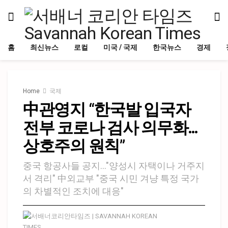
홈
최신뉴스
로컬
미국 / 국제
한국뉴스
경제
Home
국제
中관영지 “한국발 입국자
전부 코로나 검사 의무화…
상호주의 원칙”
중국 항공사들 공지…"양성시 자택이나 거주지
서 격리" 中외교부 "중국 시민 겨냥 특정 국가
의 차별적인 조치에 대응"