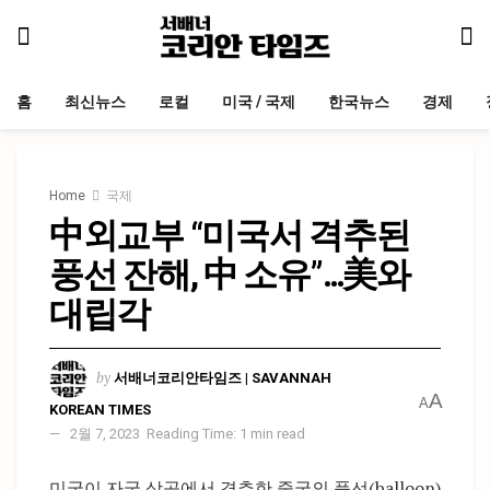
홈
최신뉴스
로컬
미국 / 국제
한국뉴스
경제
Home
국제
中외교부 “미국서 격추된
풍선 잔해, 中 소유”…美와
대립각
by
서배너코리안타임즈 | SAVANNAH
A
A
KOREAN TIMES
2월 7, 2023
Reading Time: 1 min read
미국이 자국 상공에서 격추한 중국의 풍선(balloon)