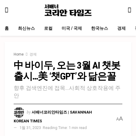
홈
최신뉴스
로컬
미국 / 국제
한국뉴스
경제
Home
경제
中 바이두, 오는 3월 AI 챗봇
출시…美 ‘챗GPT’와 닮은꼴
향후 검색엔진에 접목…사회적 상호작용에 주
안
by
서배너코리안타임즈 | SAVANNAH
A
A
KOREAN TIMES
1월 31, 2023
Reading Time: 1 min read