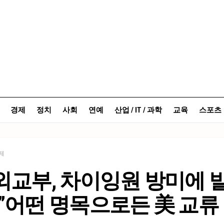
경제
정치
사회
연예
산업 / IT / 과학
교육
스포츠
제
외교부, 차이잉원 방미에 
”어떤 명목으로든 美 교류