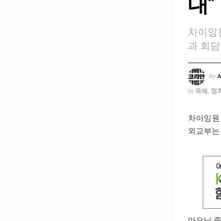
대”
차이잉원
과 회담
by
in
국제
,
정
차이잉원 
외교부는 
마오닝 중