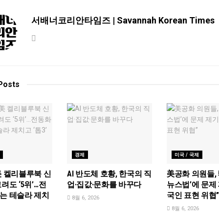
서배너코리안타임즈 | Savannah Korean Times
Posts
경제
미국 / 국제
美 켈리블루북 신
AI 반도체 호황, 한국의 직
美공화 의원들, 
려도 ‘5위’…전
업·집값·문화를 바꾸다
뉴스법’에 문제 
는 테슬라 제치
국인 표현 위협
8월 6, 2026
8월 6, 2026