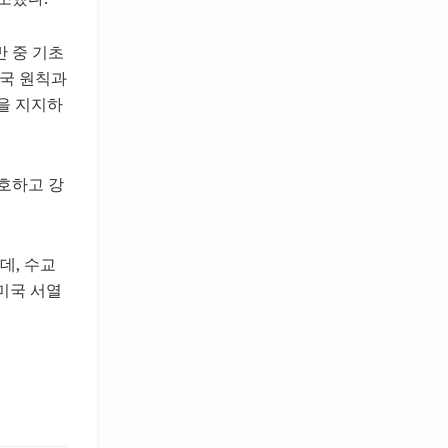
반 중 기초
중국 원칙과
’을 지지하
호하고 강
데, 수교
미국 서열