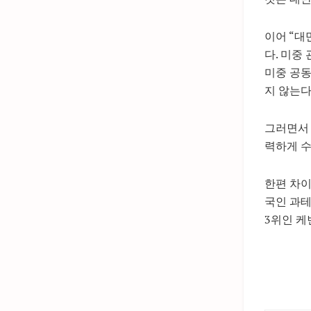
이어 “대
다. 미중
미중 공동
지 않는다
그러면서 
력하게 수
한편 차이
국인 과테
3위인 케