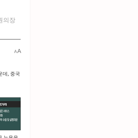
하원의장
A
A
운데, 중국
국 뉴욕을