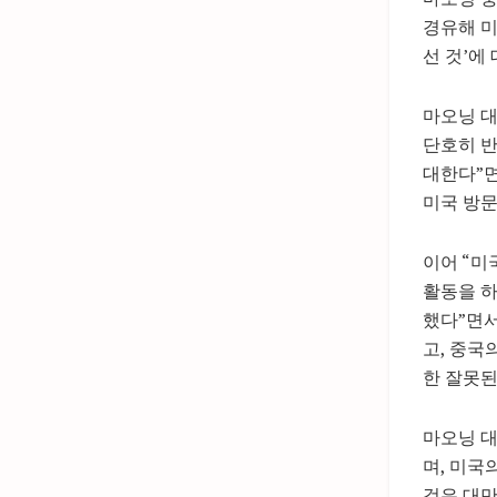
경유해 미
선 것’에
마오닝 대
단호히 반
대한다”면
미국 방문
이어 “미
활동을 하
했다”면서
고, 중국
한 잘못된
마오닝 대
며, 미국
것은 대만