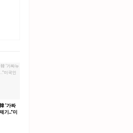
韓 ‘가짜
제기…”미
”