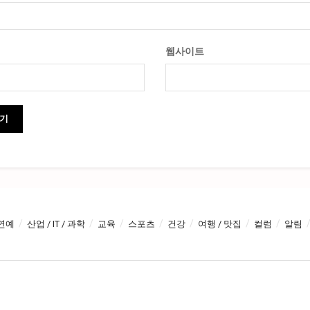
웹사이트
연예
산업 / IT / 과학
교육
스포츠
건강
여행 / 맛집
컬럼
알림