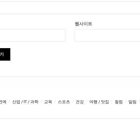
웹사이트
연예
산업 / IT / 과학
교육
스포츠
건강
여행 / 맛집
컬럼
알림