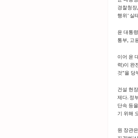
경찰청장,
행위’ 실
윤 대통령
통부, 고
이어 윤 
력)이 완
것”을 당
건설 현장
제다. 정
단속 등을
기 위해 
원 장관은
자격법’상