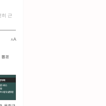
전히 근
A
A
리 뽑겠
관, 윤희근