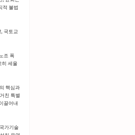
직적 불법
, 국토교
노조 폭
고히 세울
혁의 핵심과
 거친 특별
 이끌어내
‘국가기술
 설치·운영