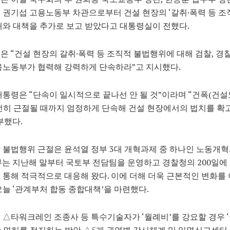
 권기섭 고용노동부 차관으로부터 건설 현장의 ‘갈취·폭력 등 조
태와 대책을 추가로 보고 받았다고 대통령실이 전했다.
은 “건설 현장의 갈취·폭력 등 조직적 불법행위에 대해 검찰, 경찰
용노동부가 협력해 강력하게 단속하라”고 지시했다.
대통령은 “단속이 일시적으로 끝나선 안 될 것”이라며 “건폭(건설
전히 근절될 때까지 엄정하게 단속해 건설 현장에서의 법치를 확
부했다.
 불법행위 근절은 윤석열 정부 3대 개혁과제 중 하나인 노동개
부는 지난해 말부터 국토부 전담팀을 운영하고 경찰청의 200일에
 통해 적극적으로 대응해 왔다. 이에 더해 더욱 근본적인 변화를
오늘 ‘관계부처 합동 종합대책’을 마련했다.
 △타워크레인 조종사 등 특수기술자가 ‘월례비’를 강요할 경우 
 면허를 정지하는 방안 △5개 권역별 감시체계 및 익명신고센터