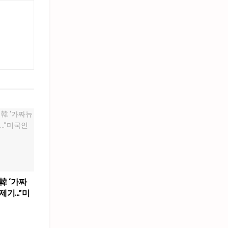
韓 ‘가짜
제기…”미
”