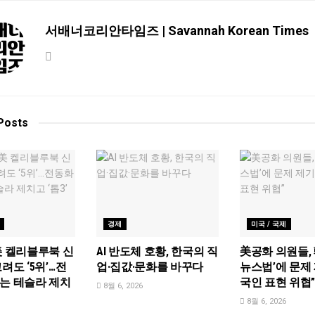
서배너코리안타임즈 | Savannah Korean Times
Posts
경제
미국 / 국제
美 켈리블루북 신
AI 반도체 호황, 한국의 직
美공화 의원들, 
려도 ‘5위’…전
업·집값·문화를 바꾸다
뉴스법’에 문제 
는 테슬라 제치
국인 표현 위협
8월 6, 2026
8월 6, 2026