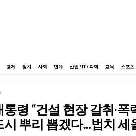
경제
정치
사회
연예
산업 / IT / 과학
교육
스포츠
치
통령 “건설 현장 갈취·폭
드시 뿌리 뽑겠다…법치 세