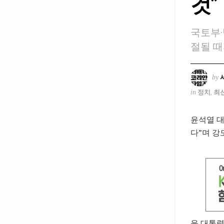
것”
국토부·
절될 때
by
in
정치
,
최
윤석열 대
다”며 강
윤 대통령