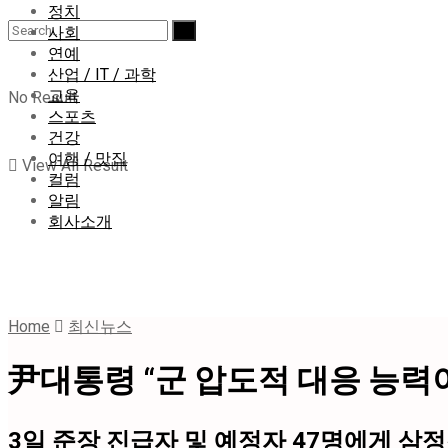
정치
사회
연예
산업 / IT / 과학
교육
No Result
스포츠
건강
여행 / 맛집
View All Result
컬럼
알림
회사소개
Home
최신뉴스
尹대통령 “군 압도적 대응 능력이
3일 준장 진급자 및 예정자 47명에게 삼