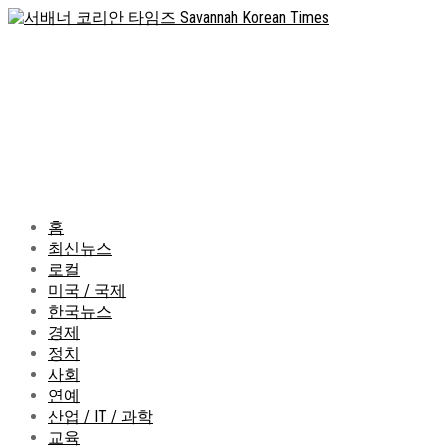
홈
최신뉴스
로컬
미국 / 국제
한국뉴스
경제
정치
사회
연예
산업 / IT / 과학
교육