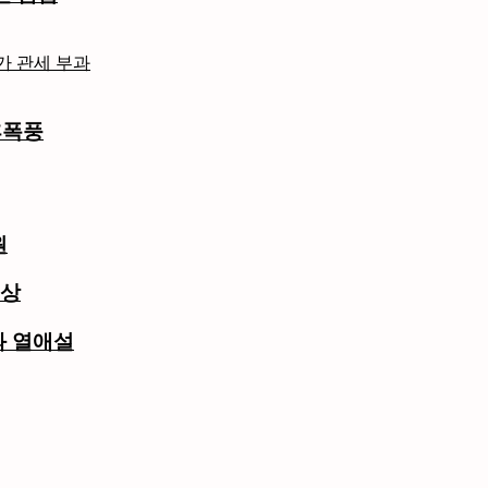
후폭풍
원
수상
과 열애설