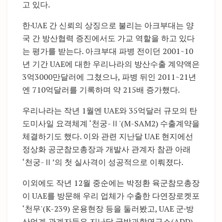
고 있다.
한·UAE 간 신뢰의 상징으로 불리는 아크부대는 양
국 간 방산협력 증진에서도 가교 역할을 하고 있다
는 평가를 받는다. 아크부대 파병 전이던 2001~10
년 기간 UAE에 대한 우리나라의 방산수출 계약액은
3억3000만달러에 그쳤으나, 파병 뒤인 2011~21년
엔 710억달러를 기록하며 약 215배 증가했다.
우리나라는 작년 1월엔 UAE와 35억달러 규모의 탄
도미사일 요격체계 ‘천궁-Ⅱ'(M-SAM2) 수출계약을
체결하기도 했다. 이와 관련 지난달 UAE 현지에선
정상화 공군참모총장과 개발사 관계자 참관 아래
‘천궁-Ⅱ’의 첫 실사격이 성공적으로 이뤄졌다.
이외에도 작년 12월 중순에는 박정환 육군참모총장
이 UAE를 방문해 우리 업체가 수출한 다연장로켓포
‘천무'(K-239) 운용현장 등을 둘러봤고, UAE 군·방
산업계 관계자들은 지난달 국방과학연구소(ADD)