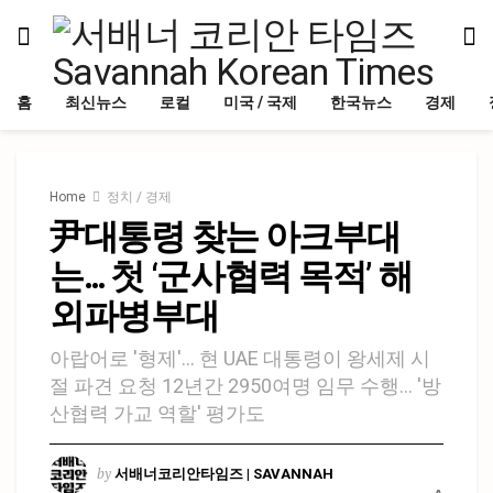
홈
최신뉴스
로컬
미국 / 국제
한국뉴스
경제
Home
정치 / 경제
尹대통령 찾는 아크부대
는… 첫 ‘군사협력 목적’ 해
외파병부대
아랍어로 '형제'… 현 UAE 대통령이 왕세제 시
절 파견 요청 12년간 2950여명 임무 수행… '방
산협력 가교 역할' 평가도
by
서배너코리안타임즈 | SAVANNAH