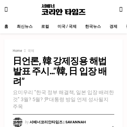
홈
최신뉴스
로컬
미국 / 국제
한국뉴스
경제
Home
국제
日언론, 韓 강제징용 해법
발표 주시…”韓, 日 입장 배
려”
요미우리 "한국 정부 해결책, 일본 입장 배려한
것" 3월? 5월? 尹대통령 방일 언제 성사될지
주목
by
서배너코리안타임즈 | SAVANNAH