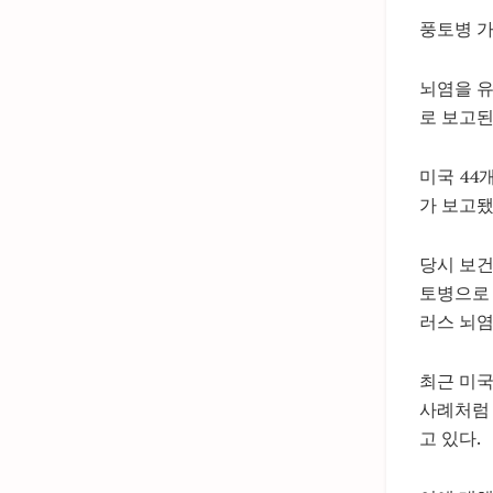
풍토병 
뇌염을 유
로 보고된
미국 44
가 보고됐
당시 보건
토병으로 
러스 뇌염
최근 미국
사례처럼
고 있다.