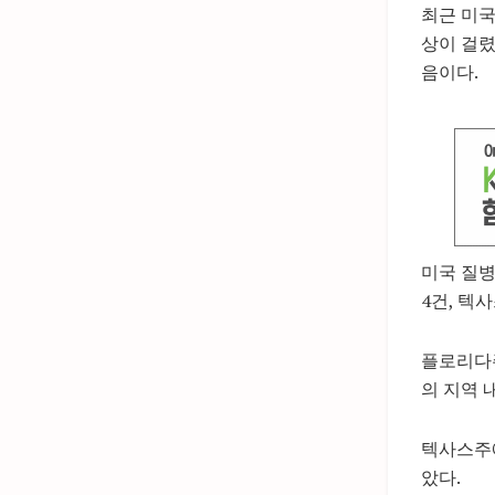
최근 미국
상이 걸렸
음이다.
미국 질병
4건, 텍
플로리다주
의 지역 
텍사스주에
았다.