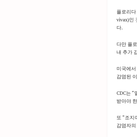
플로리다 
vivax
다.
다만 플로
내 추가 
미국에서 
감염된 이
CDC는 
받아야 한
또 “조지
감염자의 