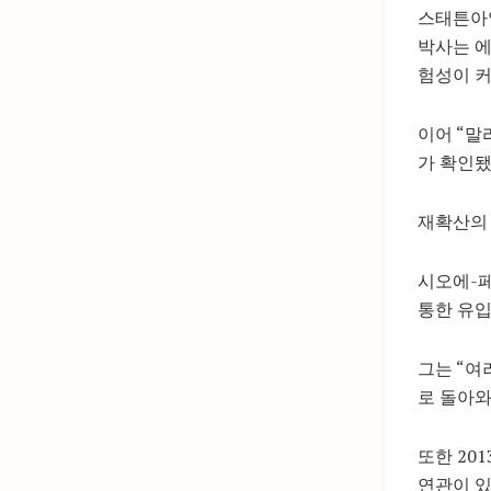
스태튼아일
박사는 에
험성이 커
이어 “말
가 확인됐
재확산의
시오에-
통한 유입
그는 “여
로 돌아와
또한 20
연관이 있