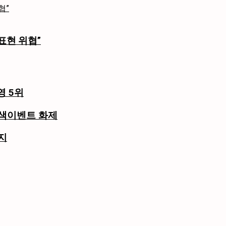
표현 위협”
영 5위
이색이벤트 화제
지