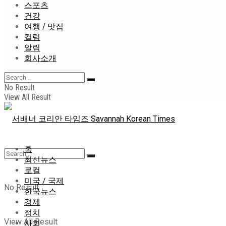
스포츠
건강
여행 / 맛집
컬럼
알림
회사소개
No Result
View All Result
홈
최신뉴스
로컬
미국 / 국제
No Result
한국뉴스
경제
정치
View All Result
사회