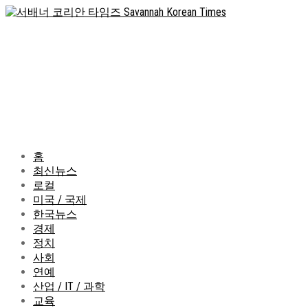
홈
최신뉴스
로컬
미국 / 국제
한국뉴스
경제
정치
사회
연예
산업 / IT / 과학
교육