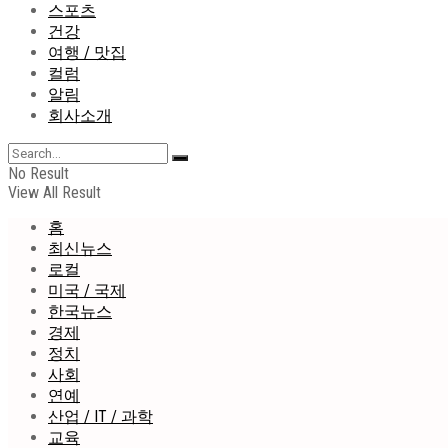
스포츠
건강
여행 / 맛집
컬럼
알림
회사소개
No Result
View All Result
홈
최신뉴스
로컬
미국 / 국제
한국뉴스
경제
정치
사회
연예
산업 / IT / 과학
교육