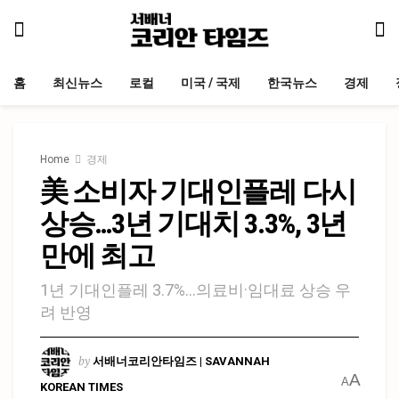
홈
최신뉴스
로컬
미국 / 국제
한국뉴스
경제
Home
경제
美 소비자 기대인플레 다시
상승…3년 기대치 3.3%, 3년
만에 최고
1년 기대인플레 3.7%…의료비·임대료 상승 우
려 반영
by
서배너코리안타임즈 | SAVANNAH
A
A
KOREAN TIMES