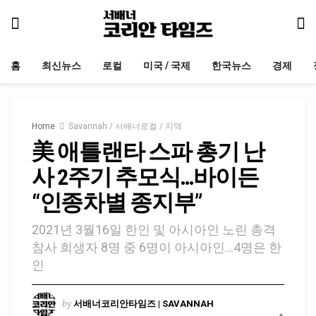
홈
최신뉴스
로컬
미국 / 국제
한국뉴스
경제
Home
Savannah / 서배너로컬 / 지역
美 애틀랜타 스파 총기 난
사 2주기 추모식…바이든
“인종차별 종지부”
2021년 3월16일 한인 및 아시아인 노린 총격
참사 희생자 8명 중 6명이 아시아인…4명은 한
인
by
서배너코리안타임즈 | SAVANNAH