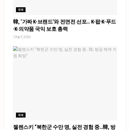
국제
韓, ‘가짜 K-브랜드’와 전면전 선포… K-팝·K-푸드
·K-의약품 국익 보호 총력
8월 9, 2026
국제
젤렌스키 “북한군 수만 명, 실전 경험 중…韓, 방