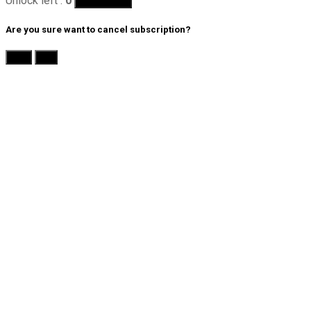
Unlock left :
0
Buy Quotas
Are you sure want to cancel subscription?
Yes
No