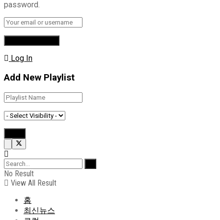
password.
Log In
Add New Playlist
No Result
View All Result
홈
최신뉴스