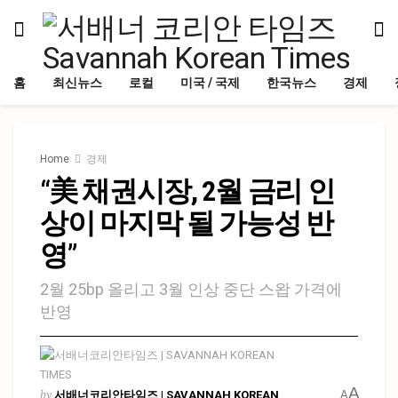
홈
최신뉴스
로컬
미국 / 국제
한국뉴스
경제
Home
경제
“美 채권시장, 2월 금리 인
상이 마지막 될 가능성 반
영”
2월 25bp 올리고 3월 인상 중단 스왑 가격에
반영
A
by
서배너코리안타임즈 | SAVANNAH KOREAN
A