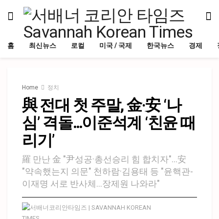
홈
최신뉴스
로컬
미국 / 국제
한국뉴스
경제
Home
정치
與 전대 첫 주말, 金·安 ‘나
심’ 격돌…이준석계 ‘친윤 때
리기’
羅 만난 金 "尹성공·총선승리 힘 합치자"…安
"약속했는지 의문" 천하람·김용태 등 "윤핵관-
이재명 서로 반사체…장제원 나와라"