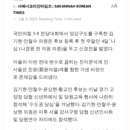
A
by
서배너코리안타임즈 | SAVANNAH KOREAN
A
TIMES
2월 4, 2023
Reading Time: 1 min read
국민의힘 3·8 전당대회에서 양강구도를 구축한 김
기현·안철수 의원은 후보 등록 후 첫 주말인 4일 ‘나
심'(나경원 전 의원 의중)을 두고 신경전을 벌였다.
아울러 이번 전대 변수로 꼽히는 친이준석계 인
사들은 친윤(親윤석열)계를 향한 거센 비판으
로 존재감을 드러냈다.
김기현·안철수·윤상현·황교안 후보는 이날 경기 고
양정 당협 신년하례식 및 당원교육 행사에 나란히
참석해 ‘수도권 당심’을 겨냥했다. 김기현·안철수·윤
상현 의원은 이후 서울 강서구병 당협 신년인사회
및 당원연수 자리에도 참석했다.