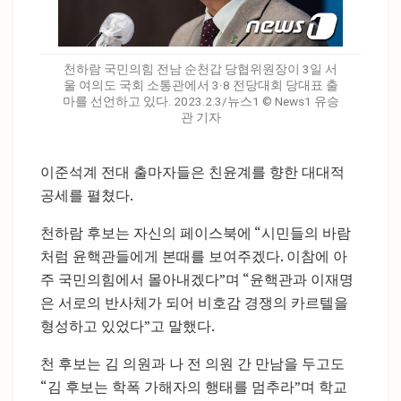
천하람 국민의힘 전남 순천갑 당협위원장이 3일 서
울 여의도 국회 소통관에서 3·8 전당대회 당대표 출
마를 선언하고 있다. 2023.2.3/뉴스1 © News1 유승
관 기자
이준석계 전대 출마자들은 친윤계를 향한 대대적
공세를 펼쳤다.
천하람 후보는 자신의 페이스북에 “시민들의 바람
처럼 윤핵관들에게 본때를 보여주겠다. 이참에 아
주 국민의힘에서 몰아내겠다”며 “윤핵관과 이재명
은 서로의 반사체가 되어 비호감 경쟁의 카르텔을
형성하고 있었다”고 말했다.
천 후보는 김 의원과 나 전 의원 간 만남을 두고도
“김 후보는 학폭 가해자의 행태를 멈추라”며 학교