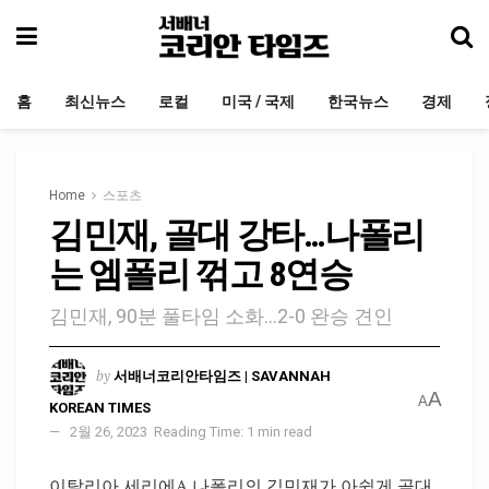
홈
최신뉴스
로컬
미국 / 국제
한국뉴스
경제
Home
스포츠
김민재, 골대 강타…나폴리
는 엠폴리 꺾고 8연승
김민재, 90분 풀타임 소화…2-0 완승 견인
by
서배너코리안타임즈 | SAVANNAH
A
A
KOREAN TIMES
2월 26, 2023
Reading Time: 1 min read
이탈리아 세리에A 나폴리의 김민재가 아쉽게 골대