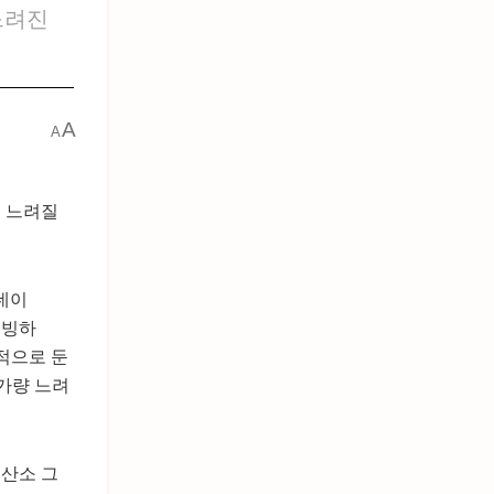
느려진
A
A
로 느려질
 네이
 빙하
질적으로 둔
%가량 느려
 산소 그