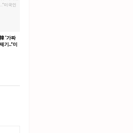
韓 ‘가짜
제기…”미
”