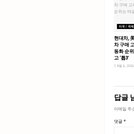
미국 / 국제
현대차, 
차 구매 고
동화 순위
고 ‘톱3’
8월 6, 2026
답글 
이메일 주
*
댓글