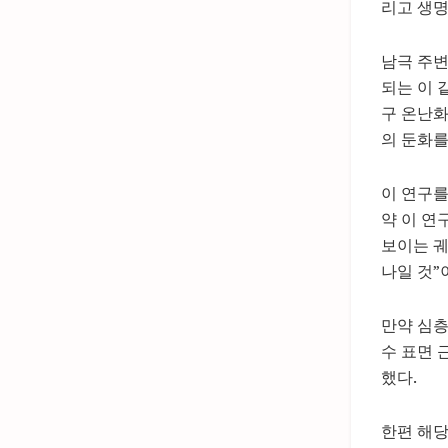
리고 생명
남극 주변
되는 이 
구 온난화
의 둔화를
이 연구를
약 이 연
보이는 궤
나일 것”
만약 심층
수 표면 
했다.
한편 해당