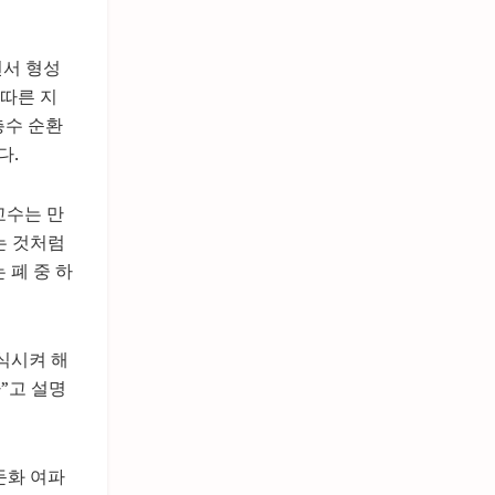
면서 형성
 따른 지
층수 순환
다.
교수는 만
는 것처럼
 폐 중 하
식시켜 해
”고 설명
둔화 여파