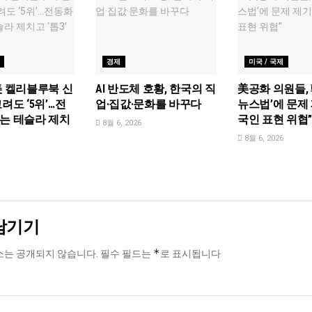
경제
미국 / 국제
美 켈리블루북 신
AI 반도체 호황, 한국의 직
美공화 의원들, 
려도 ‘5위’…전
업·집값·문화를 바꾸다
뉴스법’에 문제 
는 테슬라 제치
국인 표현 위협
8월 6, 2026
8월 6, 2026
남기기
*
소는 공개되지 않습니다.
필수 필드는
로 표시됩니다