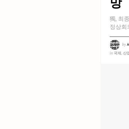
망
獨, 최
정상회의
by
in
국제
,
산업