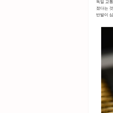
독일 교통
졌다는 것
반발이 심