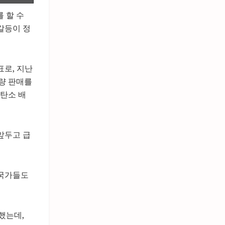
 할 수
갈등이 정
표로, 지난
차량 판매를
 탄소 배
앞두고 급
 국가들도
했는데,