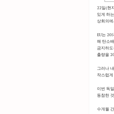
22일(현
있게 하는
상회의에
EU는 2
해 탄소배
금지하도록
출량을 2
그러나 내
작스럽게 
이번 독일
동참한 것
수개월 간