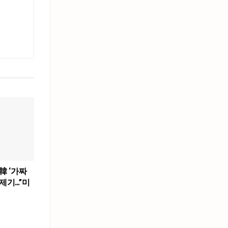
韓 ‘가짜
제기…”미
”