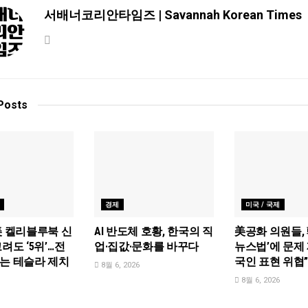
서배너코리안타임즈 | Savannah Korean Times
Posts
경제
미국 / 국제
美 켈리블루북 신
AI 반도체 호황, 한국의 직
美공화 의원들, 
려도 ‘5위’…전
업·집값·문화를 바꾸다
뉴스법’에 문제 
는 테슬라 제치
국인 표현 위협
8월 6, 2026
8월 6, 2026