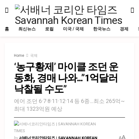
홈
최신뉴스
로컬
미국 / 국제
한국뉴스
경제
Home
국제
‘농구황제’ 마이클 조던 운
동화, 경매 나와…”1억달러
낙찰될 수도”
에어 조던 6·7·8·11·12·14 등 6종…최소 265억~
최대 1323억원 예상
A
by
서배너코리안타임즈 | SAVANNAH KOREAN
A