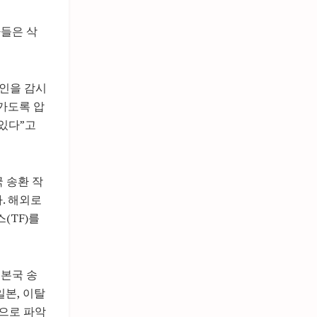
사들은 삭
국인을 감시
가도록 압
 있다”고
 송환 작
. 해외로
(TF)를
 본국 송
일본, 이탈
것으로 파악