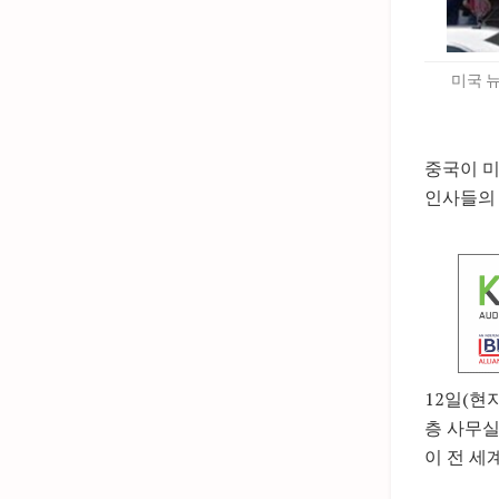
미국 
중국이 미
인사들의 
12일(현
층 사무실
이 전 세