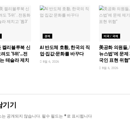
경제
미국 / 국제
美 켈리블루북 신
AI 반도체 호황, 한국의 직
美공화 의원들, 
려도 ‘5위’…전
업·집값·문화를 바꾸다
뉴스법’에 문제 
는 테슬라 제치
국인 표현 위협
8월 6, 2026
8월 6, 2026
남기기
*
소는 공개되지 않습니다.
필수 필드는
로 표시됩니다