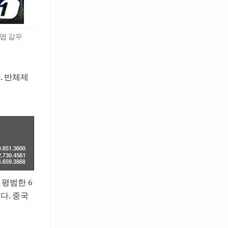
맵 갈무
. 반체제
 평범한 6
다. 중국