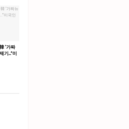
韓 ‘가짜
제기…”미
”