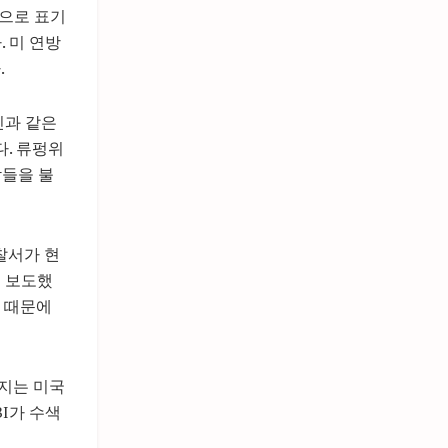
란으로 표기
 미 연방
.
신과 같은
. 류펑위
람들을 불
찰서가 현
고 보도했
기 때문에
기지는 미국
I가 수색