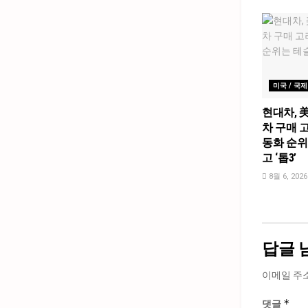
미국 / 국제
현대차, 
차 구매 고
동화 순위
고 ‘톱3’
8월 6, 2026
답글 
이메일 주
*
댓글