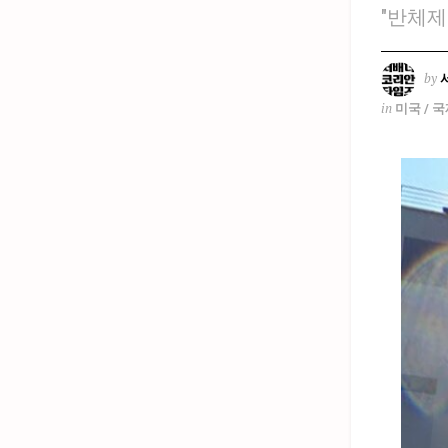
"반체제
by
in
미국 / 