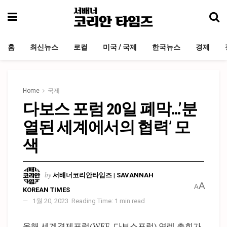
홈
최신뉴스
로컬
미국 / 국제
한국뉴스
경제
Home
국제
다보스 포럼 20일 폐막…’분
열된 세계에서의 협력’ 모
색
by
서배너코리안타임즈 | SAVANNAH
A
A
KOREAN TIMES
1월 20, 2023
Reading Time: 1 min read
올해 세계경제포럼(WEF, 다보스포럼) 연례 총회가