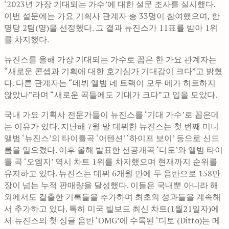
‘2023년 가장 기대되는 가수’에 대한 설문 조사를 실시했다.
이번 설문에는 가요 기획사 관계자 총 33명이 참여했으며, 한
명당 2팀(명)을 선정했다. 그 결과 뉴진스가 11표를 받아 1위
를 차지했다.
뉴진스를 올해 가장 기대되는 가수로 꼽은 한 가요 관계자는
“새로운 콘셉과 기획에 대한 호기심가 기대감이 크다”고 밝혔
다. 다른 관계자는 “데뷔 앨범 네 트랙이 모두 메가 히트하지
않았나”라며 “새로운 곡들에도 기대가 크다”고 입을 모았다.
국내 가요 기획사 전문가들이 뉴진스를 ‘기대 가수’로 꼽은데
는 이유가 있다. 지난해 7월 말 데뷔한 뉴진스는 첫 번째 미니
앨범 ‘뉴진스’의 타이틀곡 ‘어텐션’ ‘하이프 보이’ 등으로 신드
롬을 일으켰다. 이후 올해 발표한 선공개곡 ‘디토’와 앨범 타이
틀 곡 ‘오엠지’ 역시 차트 1위를 차지했으며 현재까지 순위를
유지하고 있다. 뉴진스는 데뷔 6개월 만에 두 음반으로 158만
장이 넘는 누적 판매량을 달성했다. 이들은 국내뿐 아니라 해
외에서도 걸출한 기록들을 추가하며 최초의 성과들을 계속해
서 추가하고 있다. 특히 미국 빌보드 최신 차트(1월21일자)에
서 뉴진스의 첫 싱글 음반 ‘OMG’에 수록된 ‘디토'(Ditto)는 메