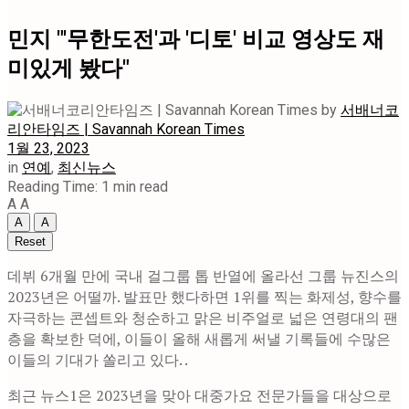
민지 "'무한도전'과 '디토' 비교 영상도 재
미있게 봤다"
by
서배너코
리안타임즈 | Savannah Korean Times
1월 23, 2023
in
연예
,
최신뉴스
Reading Time: 1 min read
A
A
A
A
Reset
데뷔 6개월 만에 국내 걸그룹 톱 반열에 올라선 그룹 뉴진스의
2023년은 어떨까. 발표만 했다하면 1위를 찍는 화제성, 향수를
자극하는 콘셉트와 청순하고 맑은 비주얼로 넓은 연령대의 팬
층을 확보한 덕에, 이들이 올해 새롭게 써낼 기록들에 수많은
이들의 기대가 쏠리고 있다. .
최근 뉴스1은 2023년을 맞아 대중가요 전문가들을 대상으로