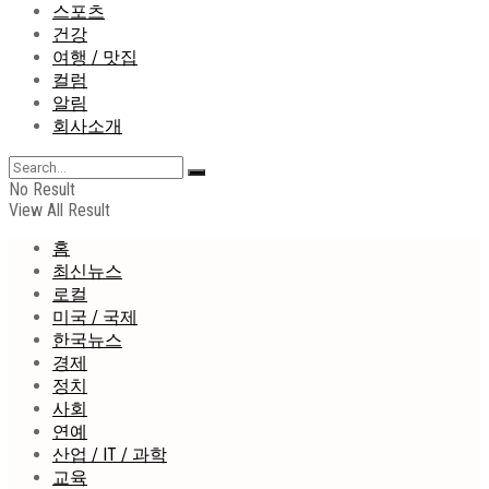
스포츠
건강
여행 / 맛집
컬럼
알림
회사소개
No Result
View All Result
홈
최신뉴스
로컬
미국 / 국제
한국뉴스
경제
정치
사회
연예
산업 / IT / 과학
교육