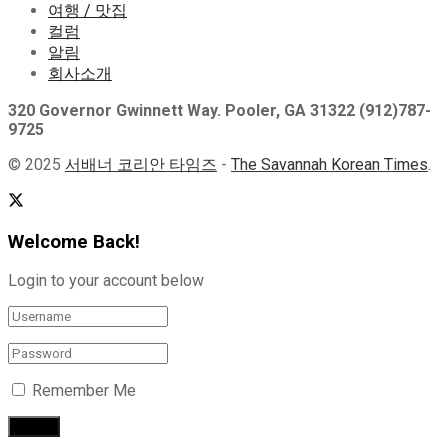
여행 / 맛집
컬럼
알림
회사소개
320 Governor Gwinnett Way. Pooler, GA 31322 (912)787-
9725
© 2025
서배너 코리안 타임즈
-
The Savannah Korean Times
.
Welcome Back!
Login to your account below
Remember Me