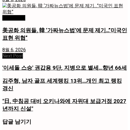
미국 / 국제
美공화 의원들, 韓 ‘가짜뉴스법’에 문제 제기…”미국인
표현 위협”
8월 6, 2026
Next Post
'이세돌 스승' 권갑용 9단, 지병으로 별세…향년 66세
김주형, 남자 골프 세계랭킹 13위…개인 최고 랭킹
경신
"日, 中침공 대비 오키나와에 자위대 보급거점 2027
년까지 신설"
답글 남기기