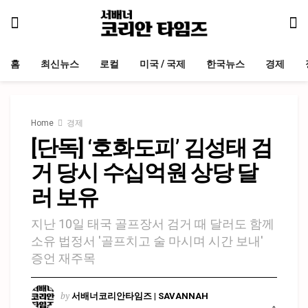
홈
최신뉴스
로컬
미국 / 국제
한국뉴스
경제
Home
경제
[단독] ‘호화도피’ 김성태 검
거 당시 수십억원 상당 달
러 보유
지난 10일 태국 골프장서 검거 때 달러도 함께
소유 법정서 '골프치고 술 마시며 시간 보내'
증언 재주목
by
서배너코리안타임즈 | SAVANNAH