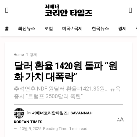
홈
최신뉴스
로컬
미국 / 국제
한국뉴스
경제
Home
경제
달러 환율 1420원 돌파 “원
화 가치 대폭락”
추석연휴 NDF 원달러 환율=1421.35원... 뉴욕
증시 "트럼프 3500달러 폭탄"
by
서배너코리안타임즈 | SAVANNAH
A
A
KOREAN TIMES
10월 9, 2025
Reading Time: 1 min read