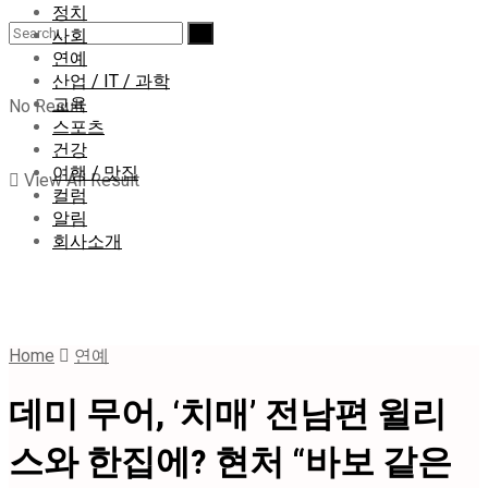
정치
사회
연예
산업 / IT / 과학
교육
No Result
스포츠
건강
여행 / 맛집
View All Result
컬럼
알림
회사소개
Home
연예
데미 무어, ‘치매’ 전남편 윌리
스와 한집에? 현처 “바보 같은