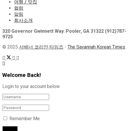
여행 / 맛집
컬럼
알림
회사소개
320 Governor Gwinnett Way. Pooler, GA 31322 (912)787-
9725
© 2025
서배너 코리안 타임즈
-
The Savannah Korean Times
.
Welcome Back!
Login to your account below
Remember Me