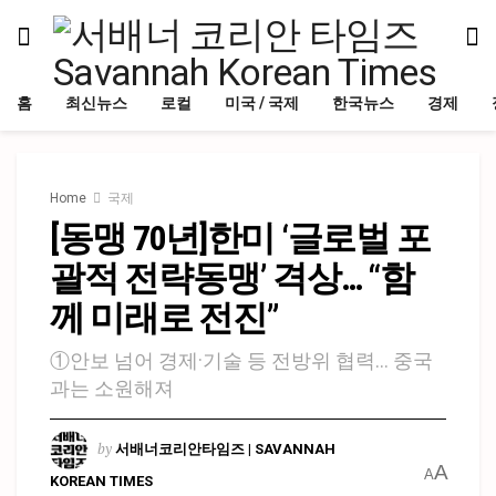
홈
최신뉴스
로컬
미국 / 국제
한국뉴스
경제
Home
국제
[동맹 70년]한미 ‘글로벌 포
괄적 전략동맹’ 격상… “함
께 미래로 전진”
①안보 넘어 경제·기술 등 전방위 협력… 중국
과는 소원해져
by
서배너코리안타임즈 | SAVANNAH
A
A
KOREAN TIMES