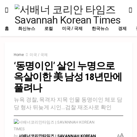
홈
최신뉴스
로컬
미국 / 국제
한국뉴스
경제
Home
미국 / 국제
‘동명이인’ 살인 누명으로
옥살이한 美 남성 18년만에
풀려나
뉴욕 경찰, 목격자 지목 인물 동명이인 체포 담
당 형사 뒤늦게 시인…검찰 재조사로 확인
A
by
서배너코리안타임즈 | SAVANNAH KOREAN
A