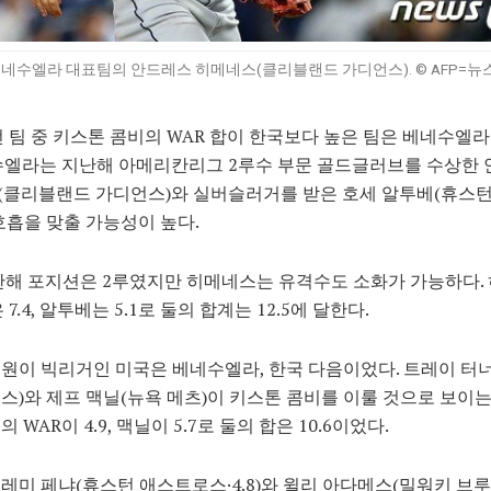
네수엘라 대표팀의 안드레스 히메네스(클리블랜드 가디언스). © AFP=뉴
전 팀 중 키스톤 콤비의 WAR 합이 한국보다 높은 팀은 베네수엘
수엘라는 지난해 아메리칸리그 2루수 부문 골드글러브를 수상한
(클리블랜드 가디언스)와 실버슬러거를 받은 호세 알투베(휴스턴
호흡을 맞출 가능성이 높다.
난해 포지션은 2루였지만 히메네스는 유격수도 소화가 가능하다.
 7.4, 알투베는 5.1로 둘의 합계는 12.5에 달한다.
원이 빅리거인 미국은 베네수엘라, 한국 다음이었다. 트레이 터
스)와 제프 맥닐(뉴욕 메츠)이 키스톤 콤비를 이룰 것으로 보이는
 WAR이 4.9, 맥닐이 5.7로 둘의 합은 10.6이었다.
레미 페냐(휴스턴 애스트로스·4.8)와 윌리 아다메스(밀워키 브루어