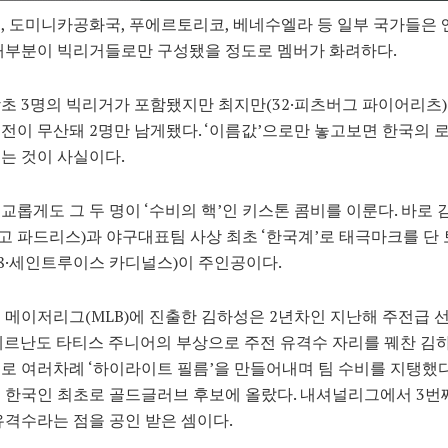
, 도미니카공화국, 푸에르토리코, 베네수엘라 등 일부 국가들은 
대부분이 빅리거들로만 구성됐을 정도로 멤버가 화려하다.
초 3명의 빅리거가 포함됐지만 최지만(32·피츠버그 파이어리츠
전이 무산돼 2명만 남게됐다. ‘이름값’으로만 놓고보면 한국의 
는 것이 사실이다.
교롭게도 그 두 명이 ‘수비의 핵’인 키스톤 콤비를 이룬다. 바로 김
 파드리스)과 야구대표팀 사상 최초 ‘한국계’로 태극마크를 단 
8·세인트루이스 카디널스)이 주인공이다.
에 메이저리그(MLB)에 진출한 김하성은 2년차인 지난해 주전급 
페르난도 타티스 주니어의 부상으로 주전 유격수 자리를 꿰찬 김
로 여러차례 ‘하이라이트 필름’을 만들어내며 팀 수비를 지탱했다
 한국인 최초로 골드글러브 후보에 올랐다. 내셔널리그에서 3번
유격수라는 점을 공인 받은 셈이다.