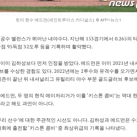
토미 현수 에드먼(세인트루이스 카디널스). © AFP=뉴스1
공수 밸런스가 뛰어난 내야수다. 지난해 153경기에서 0.265의 타
타점 95득점 32도루 등을 기록하며 활약했다.
이미 김하성보다 먼저 인정을 받았다. 에드먼은 이미 2021년 
를 수상한 경험도 있다. 2022년에는 2루수와 유격수를 오가면
시즌이 끝난 뒤 내셔널리그 유틸리티 야수 부문 골드글러브 후보에
에드먼, 두 명의 현직 메이저리거가 이룰 ‘키스톤 콤비’는 역대 
라고 해도 과언이 아니다.
우리 선수’에 대한 주관적인 시선도 아니다. 김하성과 에드먼은 
대회에 출전할 ‘키스톤 콤비’ 중 최상위급의 기록을 나타냈다.