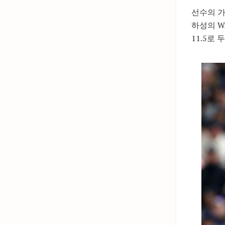
선수의 가
하성의 W
11.5로