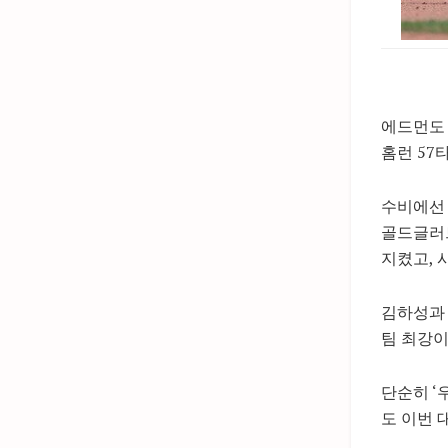
에드먼도 
홈런 57
수비에선 
골드글러브
지켰고, 
김하성과 
팀 최강이
단순히 ‘
도 이번 