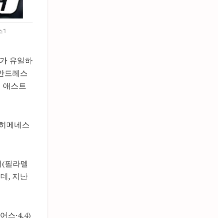
스1
라가 유일하
 안드레스
 애스트
 히메네스
너(필라델
데, 지난
스·4.4)