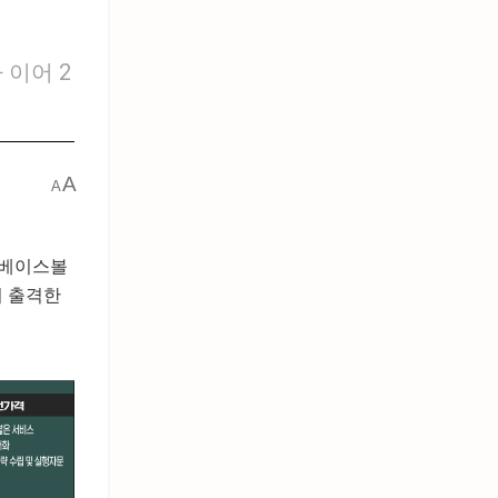
 이어 2
A
A
드베이스볼
거 출격한