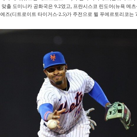
 맞출 도미니카 공화국은 9.2였고, 프란시스코 린도어(뉴욕 메츠·5
에즈(디트로이트 타이거스·2.5)가 주전으로 뛸 푸에르토리코는 7