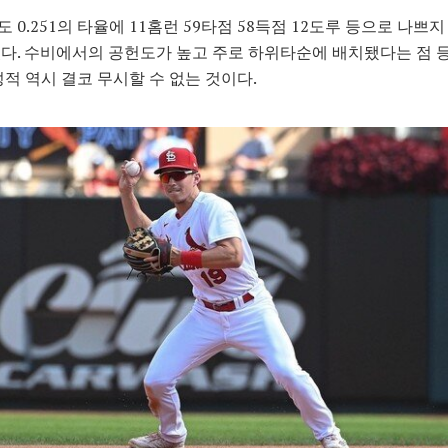
 0.251의 타율에 11홈런 59타점 58득점 12도루 등으로 나쁘지
다. 수비에서의 공헌도가 높고 주로 하위타순에 배치됐다는 점 
성적 역시 결코 무시할 수 없는 것이다.