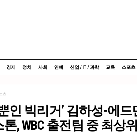
경제
정치
사회
연예
산업 / IT / 과학
교육
스포츠
포츠
 뿐인 빅리거’ 김하성-에드
톤, WBC 출전팀 중 최상위