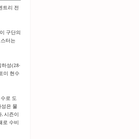
엔트리 전
)이 구단의
로스터는
하성(28·
토미 현수
선수로 도
하성은 물
. 시즌이
째로 수비