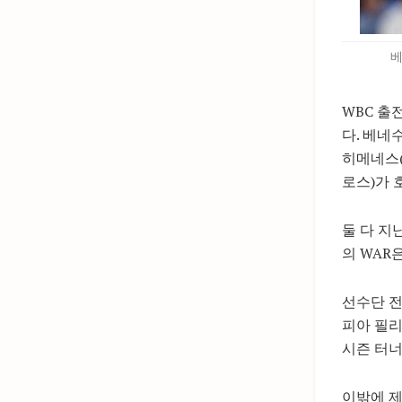
베
WBC 출
다. 베네
히메네스
로스)가 
둘 다 지
의 WAR은
선수단 전
피아 필리
시즌 터너의
이밖에 제