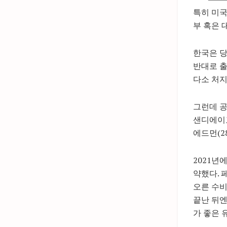
특히 미국
부 혹은 
한국은 당
반대로 출
다소 처지
그런데 공
샌디에이고
에드먼(2
2021년
약했다. 
오른 수비
끝난 뒤엔
가 좋은 