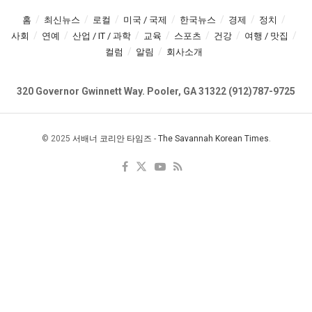
홈
최신뉴스
로컬
미국 / 국제
한국뉴스
경제
정치
사회
연예
산업 / IT / 과학
교육
스포츠
건강
여행 / 맛집
컬럼
알림
회사소개
320 Governor Gwinnett Way. Pooler, GA 31322 (912)787-9725
© 2025
서배너 코리안 타임즈
-
The Savannah Korean Times
.