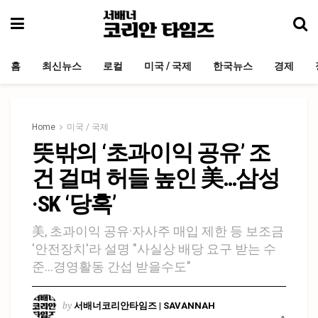
홈
최신뉴스
로컬
미국 / 국제
한국뉴스
경제
Home
미국 / 국제
뜻밖의 ‘초과이익 공유’ 조
건 걸며 허들 높인 美…삼성
·SK ‘당혹’
美, 초과이익 공유·자사주 매입 제한 등 보조금
'안전장치'라 설명 "사실상 배당 요구 받는 수
준…경영활동 간섭 받을수도"
by
서배너코리안타임즈 | SAVANNAH