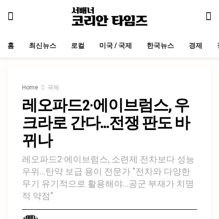
홈
최신뉴스
로컬
미국 / 국제
한국뉴스
경제
Home
국제
레오파드2·에이브럼스, 우
크라로 간다…전쟁 판도 바
뀌나
레오파드2·에이브럼스, 소련제 전차보다 성능
우위…탄약 보급 용이 전문가 "전차와 다양한
무기 유기적으로 활용해야…공군 부재가 치명
적 약점"