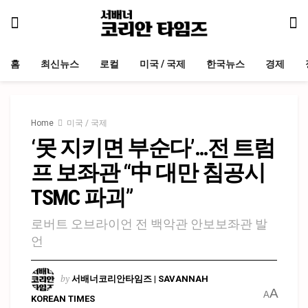
홈
최신뉴스
로컬
미국 / 국제
한국뉴스
경제
Home
미국 / 국제
‘못 지키면 부순다’…전 트럼
프 보좌관 “中 대만 침공시
TSMC 파괴”
로버트 오브라이언 전 백악관 안보보좌관 발
언
by
서배너코리안타임즈 | SAVANNAH
A
A
KOREAN TIMES