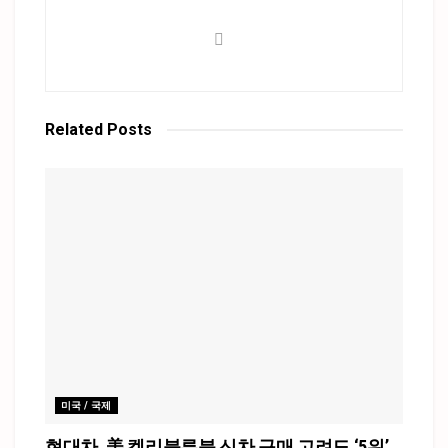
Related
Posts
미국 / 국제
현대차, 美 켈리블루북 신차 구매 고려도 ‘5위’…