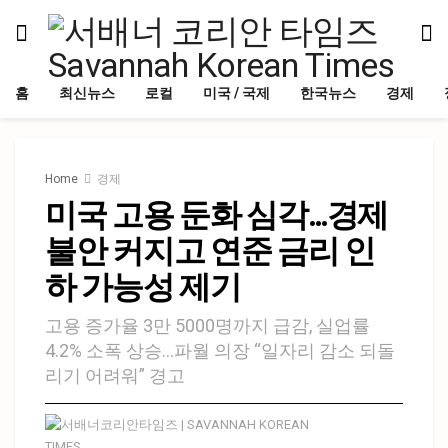
홈
최신뉴스
로컬
미국 / 국제
한국뉴스
경제
Home
경제
미국 고용 둔화 심각…경제
불안 커지고 연준 금리 인
하 가능성 제기
고용 증가율 3만 5000명까지 급감, 실업률
4.2% 소폭 상승…파월 의장 “일자리 감소 되돌
리기 어려워” 경고