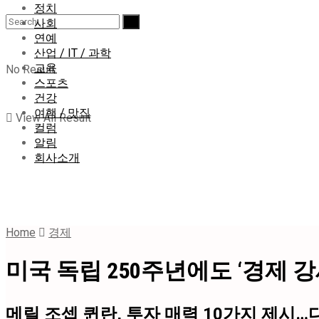
정치
사회
연예
산업 / IT / 과학
교육
No Result
스포츠
건강
여행 / 맛집
View All Result
컬럼
알림
회사소개
Home
경제
미국 독립 250주년에도 ‘경제 강
메릴 조셉 퀸란, 투자 매력 10가지 제시…