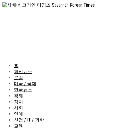
홈
최신뉴스
로컬
미국 / 국제
한국뉴스
경제
정치
사회
연예
산업 / IT / 과학
교육