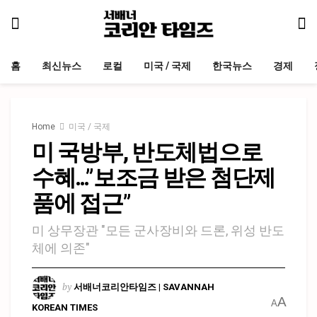
홈
최신뉴스
로컬
미국 / 국제
한국뉴스
경제
Home
미국 / 국제
미 국방부, 반도체법으로
수혜…”보조금 받은 첨단제
품에 접근”
미 상무장관 "모든 군사장비와 드론, 위성 반도
체에 의존"
by
서배너코리안타임즈 | SAVANNAH
A
A
KOREAN TIMES