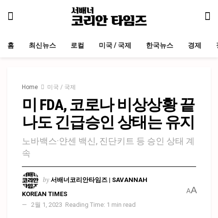
홈
최신뉴스
로컬
미국 / 국제
한국뉴스
경제
Home
미국 / 국제
미 FDA, 코로나 비상상황 끝
나도 긴급승인 상태는 유지
노바백스·얀센 백신, 진단키트 등 승인 상태 계
속
by
서배너코리안타임즈 | SAVANNAH
A
A
KOREAN TIMES
2월 1, 2023
Reading Time: 1 min read