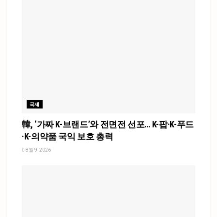
국제
韓, ‘가짜 K-브랜드’와 전면전 선포… K-팝·K-푸드
·K-의약품 국익 보호 총력
8월 9, 2026