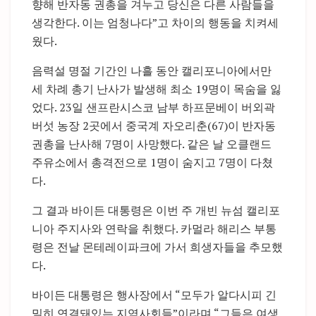
향해 반자동 권총을 겨누고 당신은 다른 사람들을
생각한다. 이는 엄청나다”고 차이의 행동을 치켜세
웠다.
음력설 명절 기간인 나흘 동안 캘리포니아에서만
세 차례 총기 난사가 발생해 최소 19명이 목숨을 잃
었다. 23일 샌프란시스코 남부 하프문베이 버외곽
버섯 농장 2곳에서 중국계 자오리춘(67)이 반자동
권총을 난사해 7명이 사망했다. 같은 날 오클랜드
주유소에서 총격전으로 1명이 숨지고 7명이 다쳤
다.
그 결과 바이든 대통령은 이번 주 개빈 뉴섬 캘리포
니아 주지사와 연락을 취했다. 카멀라 해리스 부통
령은 전날 몬테레이파크에 가서 희생자들을 추모했
다.
바이든 대통령은 행사장에서 “모두가 알다시피 긴
밀히 연결돼있는 지역사회들”이라며 “그들은 여생