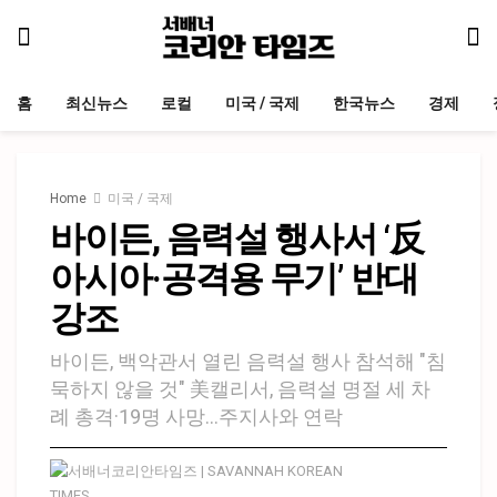
홈
최신뉴스
로컬
미국 / 국제
한국뉴스
경제
Home
미국 / 국제
바이든, 음력설 행사서 ‘反
아시아·공격용 무기’ 반대
강조
바이든, 백악관서 열린 음력설 행사 참석해 "침
묵하지 않을 것" 美캘리서, 음력설 명절 세 차
례 총격·19명 사망…주지사와 연락