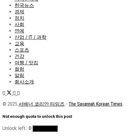
한국뉴스
경제
정치
사회
연예
산업 / IT / 과학
교육
스포츠
건강
여행 / 맛집
컬럼
알림
회사소개
© 2025
서배너 코리안 타임즈
-
The Savannah Korean Times
.
Not enough quota to unlock this post
Unlock left :
0
Buy Quotas