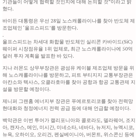
기관들이 어떻게 협력할 것인지에 대해 논의할 것”이라고 밝
혔다.
바이든 대통령은 우선 28일 노스캐롤라이나를 찾아 반도체 제
조업체인 ‘울프스피드’를 방문한다.
.
울프스피드는 차세대 화합물 반도체인 실리콘 카바이드(SiC)
웨이퍼 시장점유율 1위 업체로, 최근 노스캐롤라이나에 50억
달러 투자 계획을 발표한 바 있다.
지나 러몬도 상무부장관은 광섬유 케이블 제조업체 방문을 위
해 노스캐롤라이나를 방문하고, 피트 부티지지 교통부장관은
아칸소와 텍사스, 오클라호마를 찾아 공항과 항공 교통관제 지
설을 방문할 예정이다.
제니퍼 그랜홈 에너지부 장관은 푸에르토리코를 찾아 전력망
현대화와 청정에너지 전력 공급 등에 대해 언급할 예정이다.
백악관은 이번 투어가 캘리포니아와 콜로라도, 델라웨어, 조지
아, 캔자스, 메인, 미시간, 미네소타, 네바다, 뉴저지, 뉴멕시코,
뉴욕, 오하이오, 오리건, 펜실베이니아, 버몬트, 위스콘신 등에