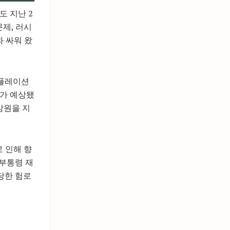
도 지난 2
제, 러시
와 싸워 왔
인플레이션
패가 예상됐
상원을 지
 인해 향
 부통령 재
당한 험로