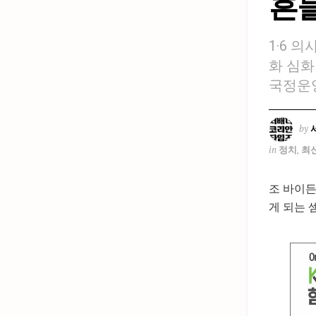
흔
1·6 
화 심화
국정운
by
in
정치
,
최
조 바이든
게 되는 