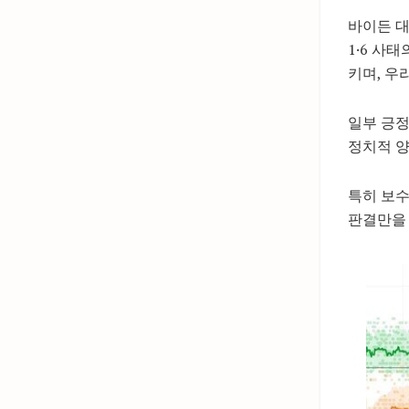
바이든 대
1·6 사
키며, 우
일부 긍정
정치적 
특히 보수
판결만을 