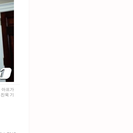
서 아프가
구진욱 기