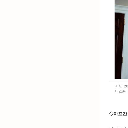
지난 2
니스탄 
◇아프간 