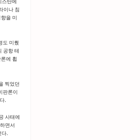
가니스탄에
크라이나 침
영향을 미
령도 미뤘
 공항 테
판론에 휩
)을 찍었던
 비판론이
다.
공 사태에
고하면서
다.