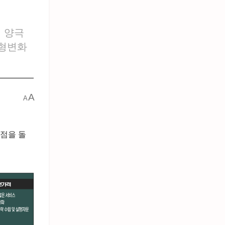
적 양극
지형변화
A
A
환점을 돌