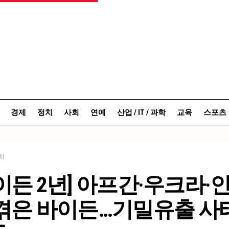
경제
정치
사회
연예
산업 / IT / 과학
교육
스포츠
치
이든 2년] 아프간·우크라·
 겪은 바이든…기밀유출 사