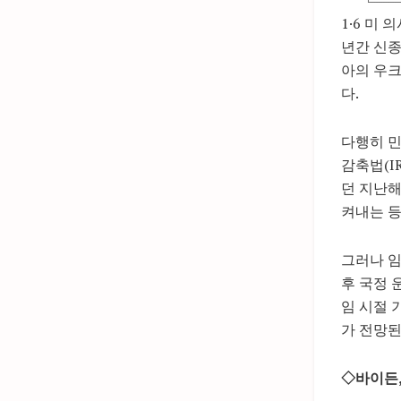
1·6 미
년간 신종
아의 우크
다.
다행히 민
감축법(I
던 지난해
켜내는 등
그러나 임
후 국정 
임 시절 
가 전망된
◇바이든,