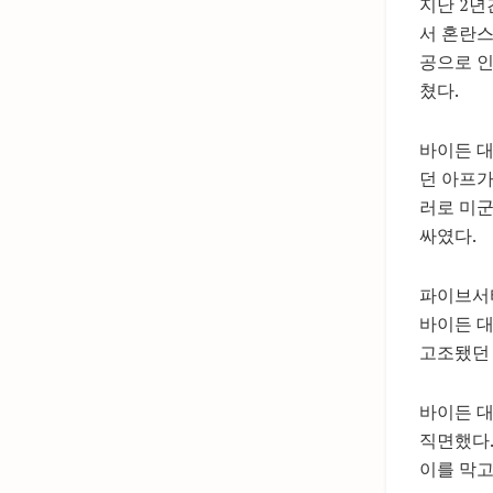
지난 2년
서 혼란스
공으로 인
쳤다.
바이든 대
던 아프가
러로 미군
싸였다.
파이브서티
바이든 
고조됐던 
바이든 대
직면했다
이를 막고