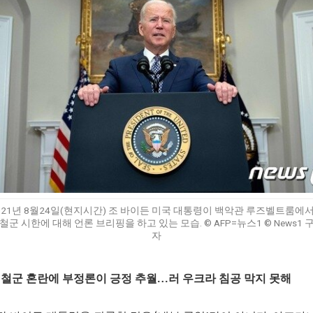
021년 8월24일(현지시간) 조 바이든 미국 대통령이 백악관 루즈벨트룸에
철군 시한에 대해 언론 브리핑을 하고 있는 모습. © AFP=뉴스1 © News1 
자
철군 혼란에 부정론이 긍정 추월…러 우크라 침공 막지 못해