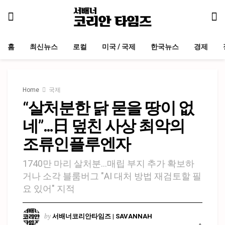
홈
최신뉴스
로컬
미국 / 국제
한국뉴스
경제
Home
국제
“살처분한 닭 묻을 땅이 없
네”…日 덮친 사상 최악의
조류인플루엔자
1740만 마리 살처분…매립 부지 추가 확보하
거나 소각 블룸버그 "AI 대처 방법 재검토할 필
요 있어" 지적
by
서배너코리안타임즈 | SAVANNAH