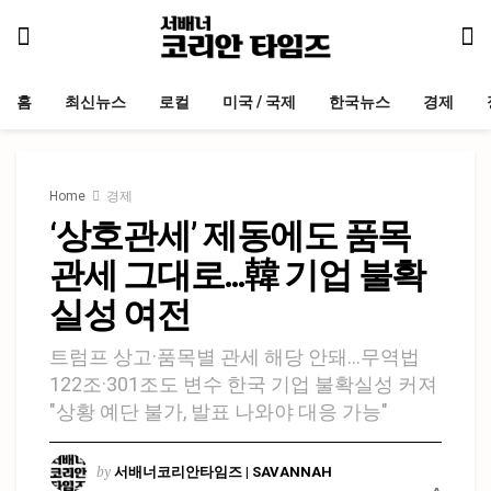
홈
최신뉴스
로컬
미국 / 국제
한국뉴스
경제
Home
경제
‘상호관세’ 제동에도 품목
관세 그대로…韓 기업 불확
실성 여전
트럼프 상고·품목별 관세 해당 안돼…무역법
122조·301조도 변수 한국 기업 불확실성 커져
"상황 예단 불가, 발표 나와야 대응 가능"
by
서배너코리안타임즈 | SAVANNAH