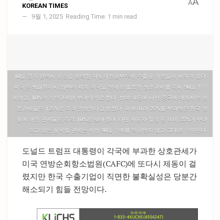
A
A
KOREAN TIMES
9월 1, 2025
Reading Time: 1 min read
10일 경기 평택시 포승읍 평택항 자동차전용부두에 수출용 차량들이 세워져 있다.
미국은 9일(현지시간)부터 세계 각국을 상대로 발효한 상호관세를 즉시 90일간 유
예하고, 10%의 기본관세만 부과하기로 했다. 보복 대응에 나선 중국에 대해서는 상
호관세율은 125%로 즉각 인상한다고 밝혔다. 이에 따라 25%를 부과받은 한국 상
품에 대한 관세율도 즉각 10%로 낮아졌다. 다만 자동차·철강 등 이미 25%가 부과
되고 있는 품목별 관세는 이번 90일 유예를 적용받지 않고 그대로 유지된다.
도널드 트럼프 대통령이 각국에 부과한 상호관세가
미국 연방순회항소법원(CAFC)에 또다시 제동이 걸
렸지만 한국 수출기업이 직면한 불확실성은 당분간
해소되기 힘들 전망이다.