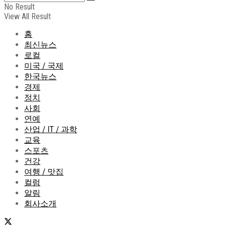
No Result
View All Result
홈
최신뉴스
로컬
미국 / 국제
한국뉴스
경제
정치
사회
연예
산업 / IT / 과학
교육
스포츠
건강
여행 / 맛집
컬럼
알림
회사소개