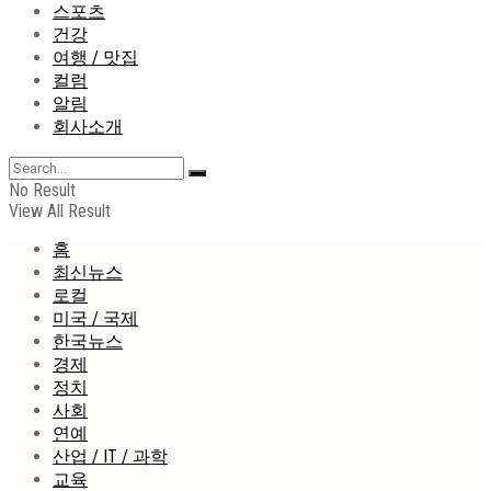
스포츠
건강
여행 / 맛집
컬럼
알림
회사소개
No Result
View All Result
홈
최신뉴스
로컬
미국 / 국제
한국뉴스
경제
정치
사회
연예
산업 / IT / 과학
교육