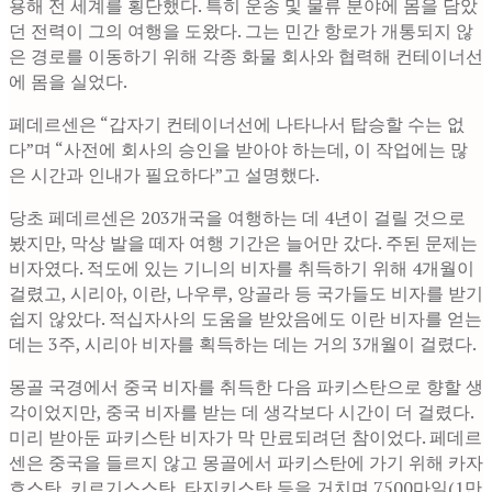
용해 전 세계를 횡단했다. 특히 운송 및 물류 분야에 몸을 담았
던 전력이 그의 여행을 도왔다. 그는 민간 항로가 개통되지 않
은 경로를 이동하기 위해 각종 화물 회사와 협력해 컨테이너선
에 몸을 실었다.
페데르센은 “갑자기 컨테이너선에 나타나서 탑승할 수는 없
다”며 “사전에 회사의 승인을 받아야 하는데, 이 작업에는 많
은 시간과 인내가 필요하다”고 설명했다.
당초 페데르센은 203개국을 여행하는 데 4년이 걸릴 것으로
봤지만, 막상 발을 떼자 여행 기간은 늘어만 갔다. 주된 문제는
비자였다. 적도에 있는 기니의 비자를 취득하기 위해 4개월이
걸렸고, 시리아, 이란, 나우루, 앙골라 등 국가들도 비자를 받기
쉽지 않았다. 적십자사의 도움을 받았음에도 이란 비자를 얻는
데는 3주, 시리아 비자를 획득하는 데는 거의 3개월이 걸렸다.
몽골 국경에서 중국 비자를 취득한 다음 파키스탄으로 향할 생
각이었지만, 중국 비자를 받는 데 생각보다 시간이 더 걸렸다.
미리 받아둔 파키스탄 비자가 막 만료되려던 참이었다. 페데르
센은 중국을 들르지 않고 몽골에서 파키스탄에 가기 위해 카자
흐스탄, 키르기스스탄, 타지키스탄 등을 거치며 7500마일(1만