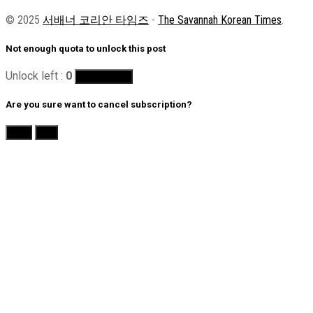
© 2025
서배너 코리안 타임즈
-
The Savannah Korean Times
.
Not enough quota to unlock this post
Unlock left :
0
Buy Quotas
Are you sure want to cancel subscription?
Yes
No