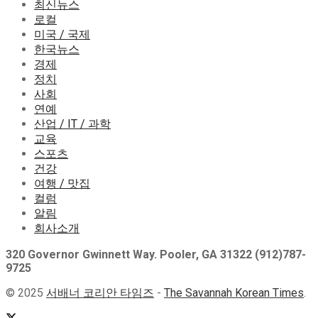
최신뉴스
로컬
미국 / 국제
한국뉴스
경제
정치
사회
연예
산업 / IT / 과학
교육
스포츠
건강
여행 / 맛집
컬럼
알림
회사소개
320 Governor Gwinnett Way. Pooler, GA 31322 (912)787-
9725
© 2025
서배너 코리안 타임즈
-
The Savannah Korean Times
.