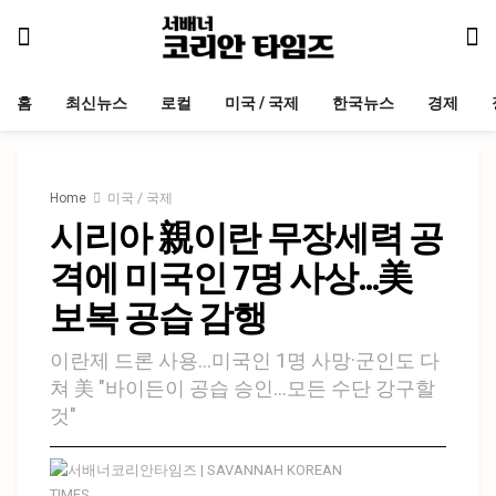
홈
최신뉴스
로컬
미국 / 국제
한국뉴스
경제
Home
미국 / 국제
시리아 親이란 무장세력 공
격에 미국인 7명 사상…美
보복 공습 감행
이란제 드론 사용…미국인 1명 사망·군인도 다
쳐 美 "바이든이 공습 승인…모든 수단 강구할
것"