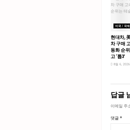
미국 / 국제
현대차, 
차 구매 고
동화 순위
고 ‘톱3’
8월 6, 2026
답글 
이메일 주
*
댓글