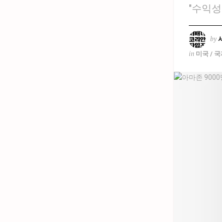
"수익성
by
in
미국 / 