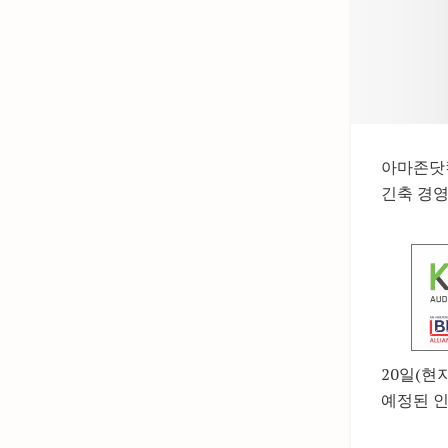
아마존닷컴
긴축 경영
20일(현
예정된 인