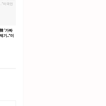
韓 ‘가짜
제기…”미
”