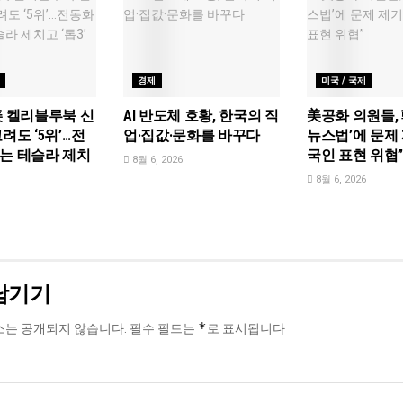
경제
미국 / 국제
美 켈리블루북 신
AI 반도체 호황, 한국의 직
美공화 의원들, 
려도 ‘5위’…전
업·집값·문화를 바꾸다
뉴스법’에 문제 
는 테슬라 제치
국인 표현 위협
8월 6, 2026
8월 6, 2026
남기기
*
소는 공개되지 않습니다.
필수 필드는
로 표시됩니다