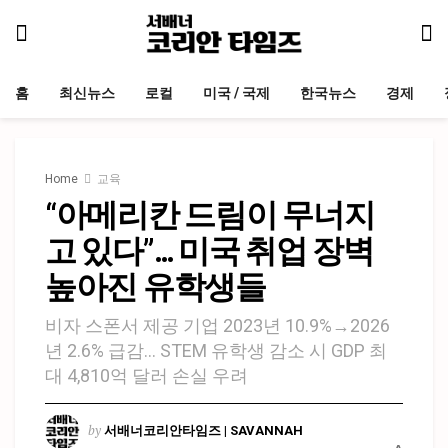
홈
최신뉴스
로컬
미국 / 국제
한국뉴스
경제
Home
교육
“아메리칸 드림이 무너지
고 있다”… 미국 취업 장벽
높아진 유학생들
비자 스폰서 제공 기업 2023년 10.9%→2026
년 2.6% 급감… STEM 유학생 감소 시 GDP 최
대 4,810억 달러 손실 우려
by
서배너코리안타임즈 | SAVANNAH