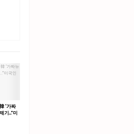
韓 ‘가짜
제기…”미
”