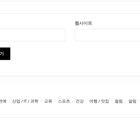
웹사이트
연예
산업 / IT / 과학
교육
스포츠
건강
여행 / 맛집
컬럼
알림