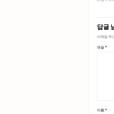
8월 6, 202
답글 
이메일 주
*
댓글
*
이름