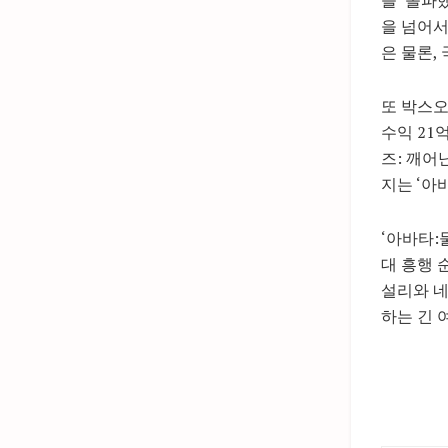
을 넘어서
은 물론,
또 박스오
수익 21
즈: 깨어
지는 ‘아
‘아바타:
대 흥행 
설리와 네
하는 긴 