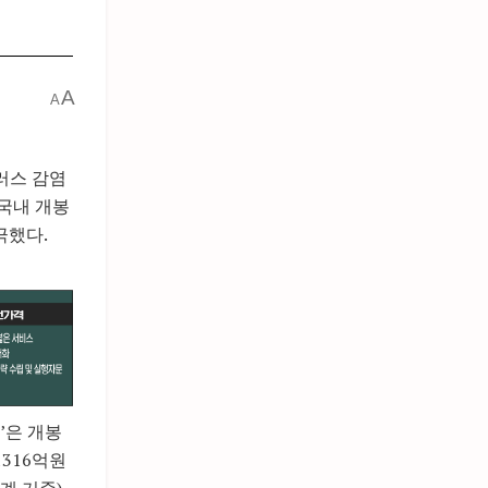
A
A
러스 감염
 국내 개봉
극했다.
’은 개봉
1316억원
계 기준)