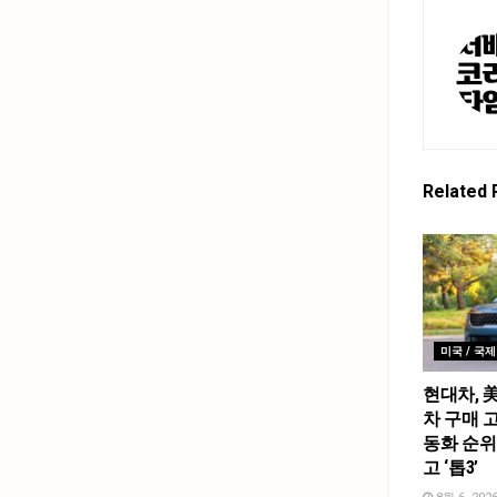
Related
미국 / 국제
현대차, 
차 구매 고
동화 순위
고 ‘톱3’