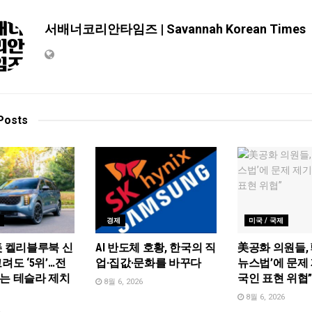
서배너코리안타임즈 | Savannah Korean Times
Posts
경제
미국 / 국제
美 켈리블루북 신
AI 반도체 호황, 한국의 직
美공화 의원들, 
려도 ‘5위’…전
업·집값·문화를 바꾸다
뉴스법’에 문제 
는 테슬라 제치
국인 표현 위협
8월 6, 2026
8월 6, 2026