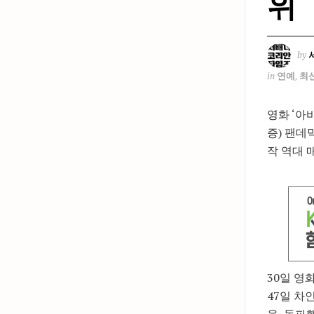
위
by
in
연예
,
최
영화 ‘아
증) 팬데
작 역대 
30일 영
47일 차인
을 돌파했